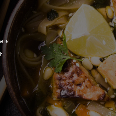
nelle
it
ch