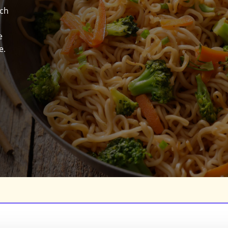
sch
e
e.