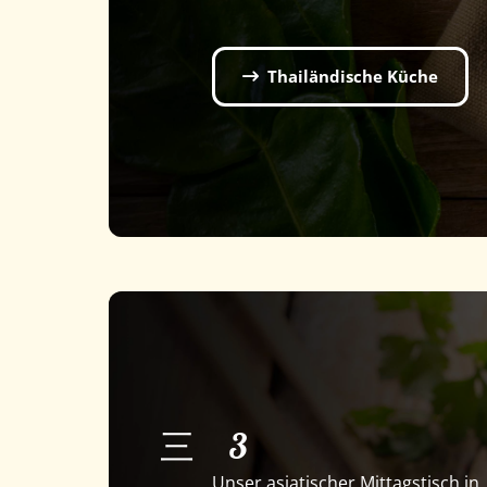
Thailändische Küche
三
3
Unser asiatischer Mittagstisch in